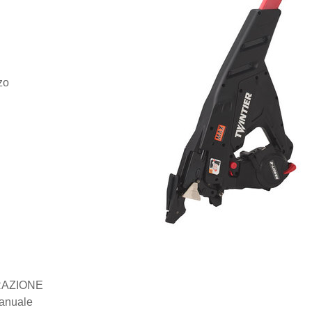
zo
RAZIONE
manuale