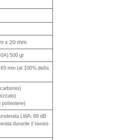
m x 20 mm
40A) 500 gr
 65 min (al 100% della
 carbonio)
izzato)
 poliestere)
 ponderata LWA: 89 dB
rata durante il lavoro