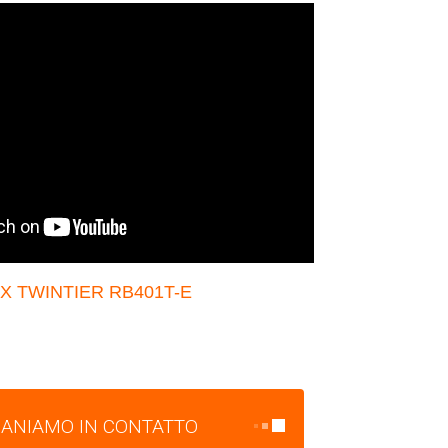
X TWINTIER RB401T-E
ANIAMO IN CONTATTO