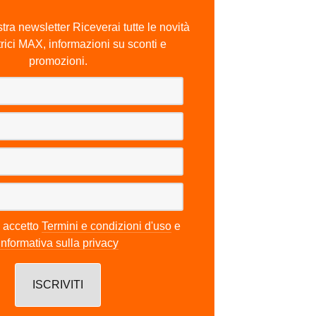
ostra newsletter Riceverai tutte le novità
trici MAX, informazioni su sconti e
promozioni.
e accetto
Termini e condizioni d'uso
e
Informativa sulla privacy