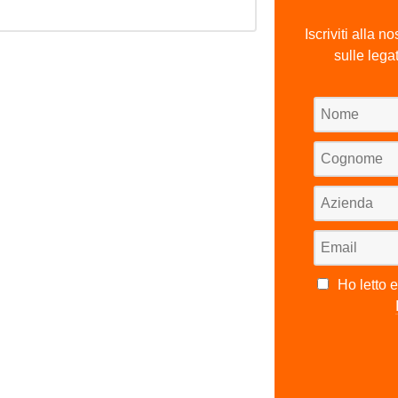
Iscriviti alla n
sulle lega
Ho letto 