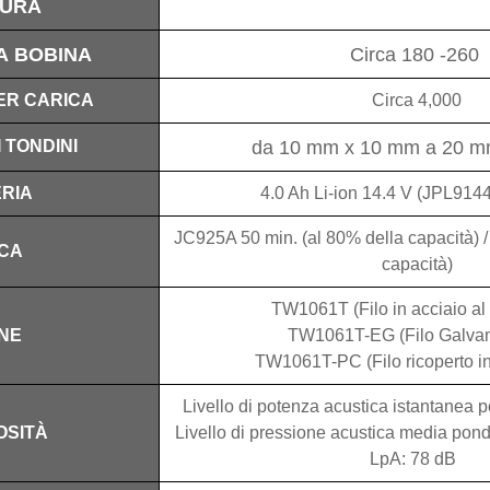
TURA
A BOBINA
Circa 180 -260
ER CARICA
Circa 4,000
da 10 mm x 10 mm a 20 m
 TONDINI
RIA
4.0 Ah Li-ion 14.4 V (JPL914
JC925A 50 min. (al 80% della capacità) /
CA
capacità)
TW1061T (Filo in acciaio al
NE
TW1061T-EG (Filo Galvan
TW1061T-PC (Filo ricoperto in
Livello di potenza acustica istantanea
SITÀ
Livello di pressione acustica media ponde
LpA: 78 dB