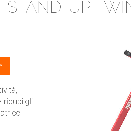
 - STAND-UP TWI
TA
vità,
 riduci gli
atrice