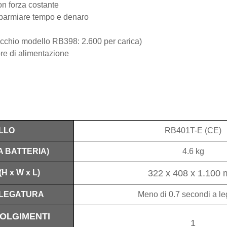
on forza costante
risparmiare tempo e denaro
vecchio modello RB398: 2.600 per carica)
re di alimentazione
LLO
RB401T-E (CE)
A BATTERIA)
4.6 kg
322 x 408 x 1.100
H x W x L)
 LEGATURA
Meno di ­0.7 secondi a le
OLGIMENTI
1