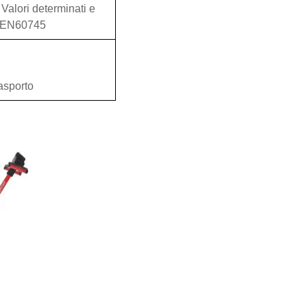
 Valori determinati e
n EN60745
rasporto