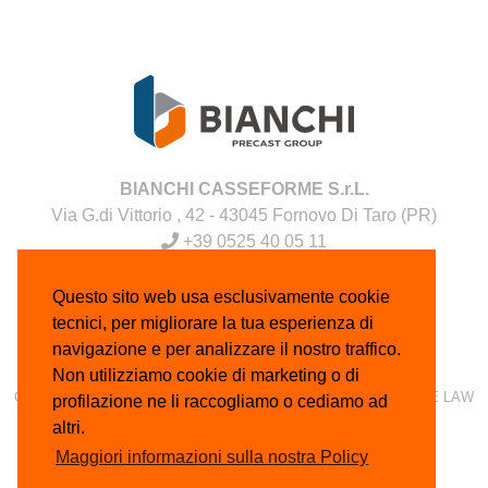
BIANCHI CASSEFORME S.r.L.
Via G.di Vittorio , 42 - 43045 Fornovo Di Taro (PR)
+39 0525 40 05 11
WhatsApp 0525 40 05 34
+39 0525 40 05 12
Questo sito web usa esclusivamente cookie
P.IVA 01669850347 - Cap. soc. (i.v): € 500.000
tecnici, per migliorare la tua esperienza di
navigazione e per analizzare il nostro traffico.
Non utilizziamo cookie di marketing o di
CONTATTI
TERMINI E CONDIZIONI
PRIVACY
COOKIE LAW
profilazione ne li raccogliamo o cediamo ad
CREDITI
altri.
Maggiori informazioni sulla nostra Policy
© 2019 - 2026 Bianchi Casseforme S.r.L.