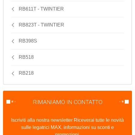
RB611T - TWINTIER
RB823T - TWINTIER
RB398S
RB518
RB218
RIMANIAMO IN CONTATTO
Iscriviti alla nostra newsletter Riceverai tutte le novità
sulle legatrici MAX, informazioni su sconti e
promozioni.